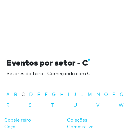
Eventos por setor - C
Setores da feira - Começando com C
A
B
C
D
E
F
G
H
I
J
L
M
N
O
P
Q
R
S
T
U
V
W
Cabeleireiro
Coleções
Caça
Combustível