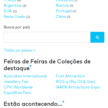
França
Eslovênia
(4)
(1)
Argentina
Áustria
(3)
(1)
EUA
Portugal
(2)
(1)
Reino Unido
China
(2)
(1)
Busca por país
Todos os países »
Feiras de Feiras de Coleções de
destaque
Australian International
Fruit Attraction
Jewellery Fair
ROG-e (Rio Oil & Gas)
CPhI Worldwide
IAAPA Attractions Expo
ExpoMina Perú
Estão acontecendo…