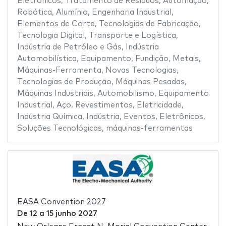
Eletrônicos
,
Tratamento de Resíduos
,
Automação
,
Robótica
,
Alumínio
,
Engenharia Industrial
,
Elementos de Corte
,
Tecnologias de Fabricação
,
Tecnologia Digital
,
Transporte e Logística
,
Indústria de Petróleo e Gás
,
Indústria
Automobilística
,
Equipamento
,
Fundição
,
Metais
,
Máquinas-Ferramenta
,
Novas Tecnologias
,
Tecnologias de Produção
,
Máquinas Pesadas
,
Máquinas Industriais
,
Automobilismo
,
Equipamento
Industrial
,
Aço
,
Revestimentos
,
Eletricidade
,
Indústria Química
,
Indústria
,
Eventos
,
Eletrônicos
,
Soluções Tecnológicas
,
máquinas-ferramentas
EASA Convention 2027
De
12
a
15 junho 2027