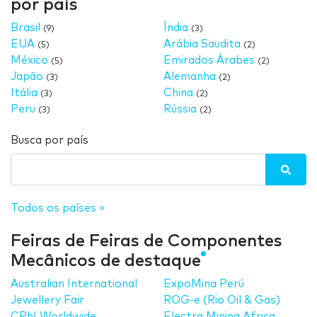
por país
Brasil
Índia
(9)
(3)
EUA
Arábia Saudita
(5)
(2)
México
Emirados Árabes
(5)
(2)
Japão
Alemanha
(3)
(2)
Itália
China
(3)
(2)
Peru
Rússia
(3)
(2)
Busca por país
Todos os países »
Feiras de Feiras de Componentes
Mecânicos de destaque
Australian International
ExpoMina Perú
Jewellery Fair
ROG-e (Rio Oil & Gas)
CPhI Worldwide
Electra Mining Africa