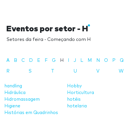
Eventos por setor - H
Setores da feira - Começando com H
A
B
C
D
E
F
G
H
I
J
L
M
N
O
P
Q
R
S
T
U
V
W
handling
Hobby
Hidráulica
Horticultura
Hidromassagem
hotéis
Higiene
hotelaria
Histórias em Quadrinhos