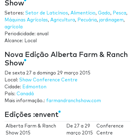
Show
Setores:
Setor de Laticínios
,
Alimentício
,
Gado
,
Pesca
,
Máquinas Agrícolas
,
Agricultura
,
Pecuária
,
jardinagem
,
agrícola
Periodicidade: anual
Alcance: Local
Nova Edição Alberta Farm & Ranch
Show
De
sexta 27
a
domingo 29 março 2015
Local:
Shaw Conference Centre
Cidade:
Edmonton
País:
Canadá
Mais informação.:
farmandranchshow.com
Edições :envent
Alberta Farm & Ranch
De
27
a
29
Conference
Show 2015
março 2015
Centre