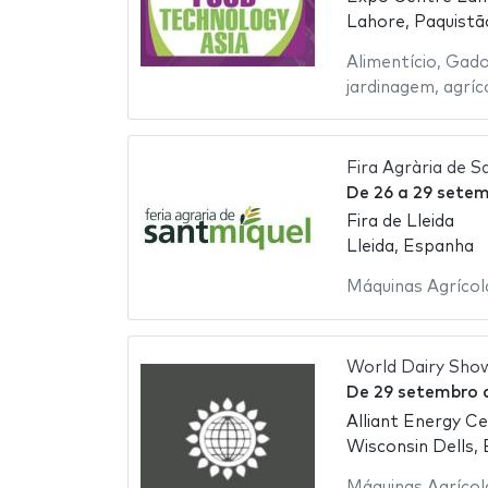
Lahore, Paquistã
Alimentício
,
Gad
jardinagem
,
agríc
Fira Agrària de S
De
26
a
29 setem
Fira de Lleida
Lleida, Espanha
Máquinas Agrícol
World Dairy Sho
De
29 setembro
Alliant Energy C
Wisconsin Dells,
Máquinas Agrícol