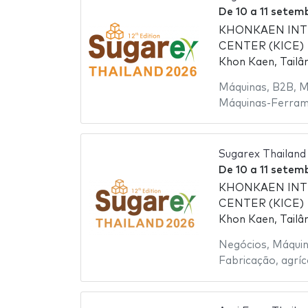
De
10
a
11 setem
KHONKAEN INT
CENTER (KICE)
Khon Kaen, Tailâ
Máquinas
,
B2B
,
M
Máquinas-Ferra
Sugarex Thailand
De
10
a
11 setem
KHONKAEN INT
CENTER (KICE)
Khon Kaen, Tailâ
Negócios
,
Máquin
Fabricação
,
agríc