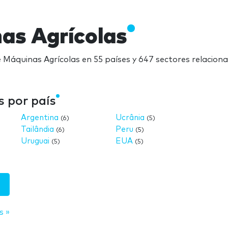
nas Agrícolas
e Máquinas Agrícolas en 55 países y 647 sectores relacion
s por país
Argentina
Ucrânia
(6)
(5)
Tailândia
Peru
(6)
(5)
Uruguai
EUA
(5)
(5)
s »