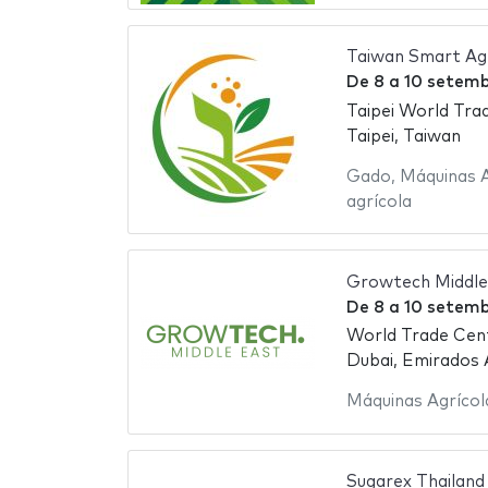
Taiwan Smart Ag
De
8
a
10 setemb
Taipei World Tra
Taipei, Taiwan
Gado
,
Máquinas A
agrícola
Growtech Middle
De
8
a
10 setemb
World Trade Cen
Dubai, Emirados
Máquinas Agrícol
Sugarex Thailand