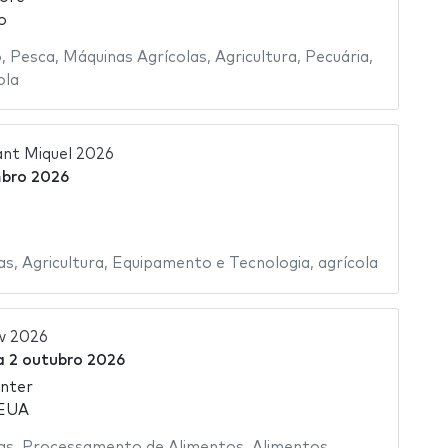
o
o
,
Pesca
,
Máquinas Agrícolas
,
Agricultura
,
Pecuária
,
ola
ant Miquel 2026
bro 2026
as
,
Agricultura
,
Equipamento e Tecnologia
,
agrícola
w 2026
a
2 outubro 2026
enter
 EUA
as
,
Processamento de Alimentos
,
Alimentos
,