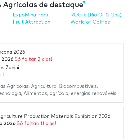
s Agrícolas de destaque
ExpoMina Perú
ROG-e (Rio Oil & Gas)
Fruit Attraction
World of Coffee
ocana 2026
o 2026
Só faltan 2 dias!
s Zanini
il
as Agrícolas
,
Agricultura
,
Biocombustíveis
,
ecnologia
,
Alimentos
,
agrícola
,
energias renováveis
griculture Production Materials Exhibition 2026
o 2026
Só faltan 11 dias!