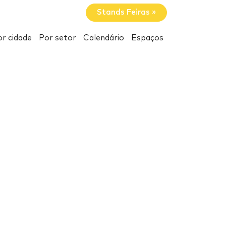
Stands Feiras »
r cidade
Por setor
Calendário
Espaços