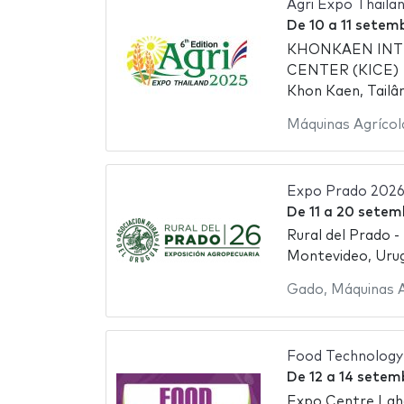
Agri Expo Thaila
De
10
a
11 setem
KHONKAEN INT
CENTER (KICE)
Khon Kaen, Tailâ
Máquinas Agrícol
Expo Prado 202
De
11
a
20 setem
Rural del Prado -
Montevideo, Urug
Gado
,
Máquinas A
Food Technology
De
12
a
14 setem
Expo Centre Lah