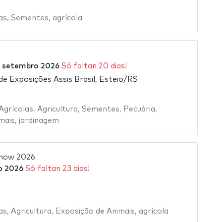
as
,
Sementes
,
agrícola
 setembro 2026
Só faltan 20 dias!
de Exposições Assis Brasil, Esteio/RS
Agrícolas
,
Agricultura
,
Sementes
,
Pecuária
,
mais
,
jardinagem
Show 2026
o 2026
Só faltan 23 dias!
as
,
Agricultura
,
Exposição de Animais
,
agrícola