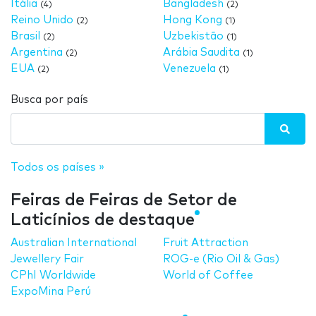
Itália
Bangladesh
(4)
(2)
Reino Unido
Hong Kong
(2)
(1)
Brasil
Uzbekistão
(2)
(1)
Argentina
Arábia Saudita
(2)
(1)
EUA
Venezuela
(2)
(1)
Busca por país
Todos os países »
Feiras de Feiras de Setor de
Laticínios de destaque
Australian International
Fruit Attraction
Jewellery Fair
ROG-e (Rio Oil & Gas)
CPhI Worldwide
World of Coffee
ExpoMina Perú