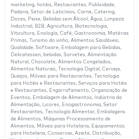
marketing
,
hotéis
,
Restaurantes
,
Publicidade
,
Padaria
,
Setor de Laticínios
,
Carne
,
Catering
,
Doces
,
Peixe
,
Bebidas sem Álcool
,
Água
,
Limpeza
Industrial
,
B2B
,
Agricultura
,
Biotecnologia
,
Viticultura
,
Enología
,
Café
,
Gastronomia
,
Matérias
Primas
,
Turismo do vinho
,
Alimentos Saudáveis
,
Qualidade
,
Software
,
Embalagem para Bebidas
,
Delicatessen
,
bebidas
,
Sorvetes
,
Alimentação
Natural
,
Chocolate
,
Alimentos Congelados
,
Alimentos Naturais
,
Tecnologia Digital
,
Cerveja
,
Queijos
,
Móveis para Restaurantes
,
Tecnologia
para Hotéis e Restaurantes
,
Serviços para Hotéis
e Restaurantes
,
Engarrafamento
,
Organização de
Eventos
,
Embalagem de Alimentos
,
Indústria da
Alimentação
,
Licores
,
Enogastronomia
,
Setor
Restaurantes
,
Tecnología Alimentar
,
Embalagens
de Alimentos
,
Máquinas Processamento de
Alimentos
,
Móveis para Hotelaria
,
Equipamentos
para Hotelaria
,
Conservas
,
Azeite
,
Distribuição
,