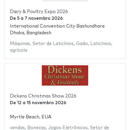
Dairy & Poultry Expo 2026
De
5
a
7 novembro 2026
International Convention City Bashundhara
Dhaka, Bangladesh
Máquinas
,
Setor de Laticínios
,
Gado
,
Laticínios
,
agrícola
Dickens Christmas Show 2026
De
12
a
15 novembro 2026
Myrtle Beach, EUA
vendas
,
Bonecas
,
Jogos Eletrônicos
,
Setor de