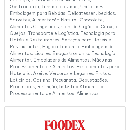
Enología
,
Tratamento da Água
,
Café
,
Gastronomia
,
Turismo do vinho
,
Uniformes
,
Embalagem para Bebidas
,
Delicatessen
,
bebidas
,
Sorvetes
,
Alimentação Natural
,
Chocolate
,
Alimentos Congelados
,
Comida Orgânica
,
Cerveja
,
Queijos
,
Transporte e Logística
,
Tecnologia para
Hotéis e Restaurantes
,
Serviços para Hotéis e
Restaurantes
,
Engarrafamento
,
Embalagem de
Alimentos
,
Licores
,
Enogastronomia
,
Tecnología
Alimentar
,
Embalagens de Alimentos
,
Máquinas
Processamento de Alimentos
,
Equipamentos para
Hotelaria
,
Azeite
,
Verduras e Legumes
,
Frutas
,
Laticínios
,
Cozinha
,
Pecuarista
,
Degustações
,
Produtoras
,
Refeição
,
Indústria Alimentícia
,
Processamento de Alimentos
,
Alimentos