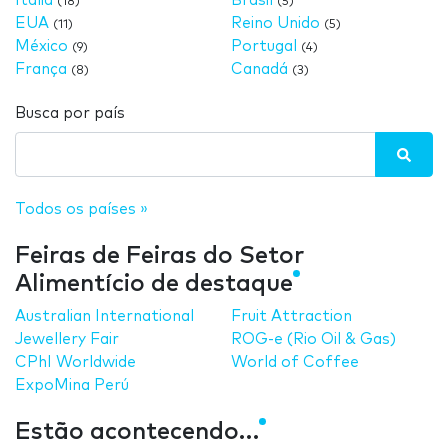
Itália
Brasil
(18)
(5)
EUA
Reino Unido
(11)
(5)
México
Portugal
(9)
(4)
França
Canadá
(8)
(3)
Busca por país
Todos os países »
Feiras de Feiras do Setor
Alimentício de destaque
Australian International
Fruit Attraction
Jewellery Fair
ROG-e (Rio Oil & Gas)
CPhI Worldwide
World of Coffee
ExpoMina Perú
Estão acontecendo…