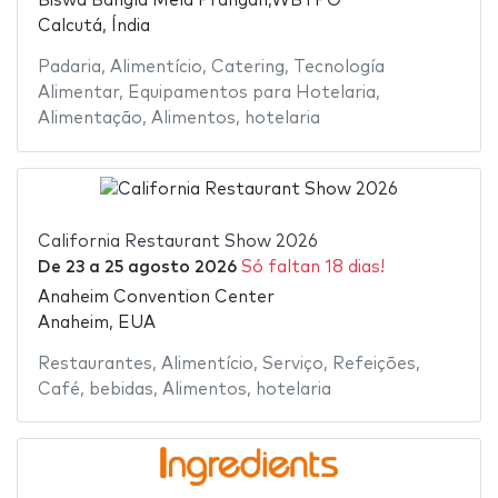
Biswa Bangla Mela Prangan,WBTPO
Calcutá, Índia
Padaria
,
Alimentício
,
Catering
,
Tecnología
Alimentar
,
Equipamentos para Hotelaria
,
Alimentação
,
Alimentos
,
hotelaria
California Restaurant Show 2026
De
23
a
25 agosto 2026
Só faltan 18 dias!
Anaheim Convention Center
Anaheim, EUA
Restaurantes
,
Alimentício
,
Serviço
,
Refeições
,
Café
,
bebidas
,
Alimentos
,
hotelaria