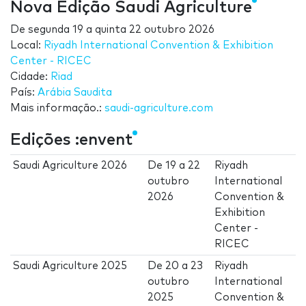
Nova Edição Saudi Agriculture
De
segunda 19
a
quinta 22 outubro 2026
Local:
Riyadh International Convention & Exhibition
Center - RICEC
Cidade:
Riad
País:
Arábia Saudita
Mais informação.:
saudi-agriculture.com
Edições :envent
Saudi Agriculture 2026
De
19
a
22
Riyadh
outubro
International
2026
Convention &
Exhibition
Center -
RICEC
Saudi Agriculture 2025
De
20
a
23
Riyadh
outubro
International
2025
Convention &