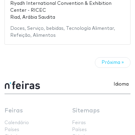
Riyadh International Convention & Exhibition
Center - RICEC
Riad, Arábia Saudita
Doces
,
Serviço
,
bebidas
,
Tecnología Alimentar
,
Refeição
,
Alimentos
Próxima »
Idioma
Feiras
Sitemaps
Calendário
Feiras
Países
Países