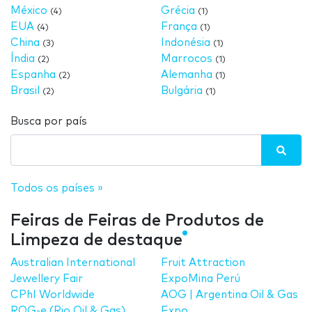
México
Grécia
(4)
(1)
EUA
França
(4)
(1)
China
Indonésia
(3)
(1)
Índia
Marrocos
(2)
(1)
Espanha
Alemanha
(2)
(1)
Brasil
Bulgária
(2)
(1)
Busca por país
Todos os países »
Feiras de Feiras de Produtos de
Limpeza de destaque
Australian International
Fruit Attraction
Jewellery Fair
ExpoMina Perú
CPhI Worldwide
AOG | Argentina Oil & Gas
ROG-e (Rio Oil & Gas)
Expo