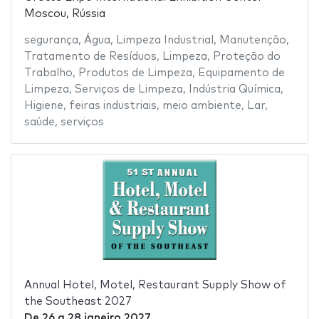
Moscou, Rússia
segurança
,
Água
,
Limpeza Industrial
,
Manutenção
,
Tratamento de Resíduos
,
Limpeza
,
Proteção do
Trabalho
,
Produtos de Limpeza
,
Equipamento de
Limpeza
,
Serviços de Limpeza
,
Indústria Química
,
Higiene
,
feiras industriais
,
meio ambiente
,
Lar
,
saúde
,
serviços
Annual Hotel, Motel, Restaurant Supply Show of
the Southeast 2027
De
26
a
28 janeiro 2027