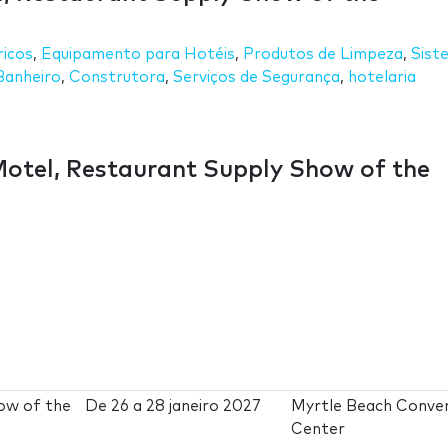
ricos
,
Equipamento para Hotéis
,
Produtos de Limpeza
,
Sist
Banheiro
,
Construtora
,
Serviços de Segurança
,
hotelaria
Motel, Restaurant Supply Show of the
ow of the
De
26
a
28 janeiro 2027
Myrtle Beach Conve
Center