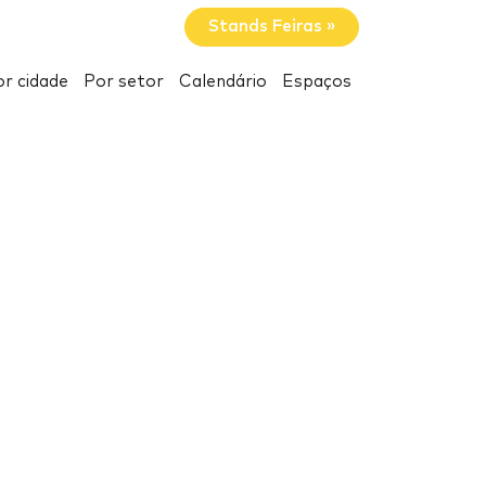
Stands Feiras »
r cidade
Por setor
Calendário
Espaços