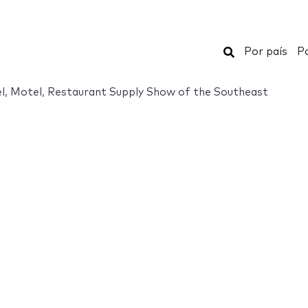
Buscar
Por país
Po
l, Motel, Restaurant Supply Show of the Southeast