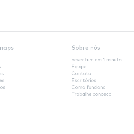
maps
Sobre nós
neventum em 1 minuto
s
Equipe
es
Contato
es
Escritórios
os
Como funciona
Trabalhe conosco