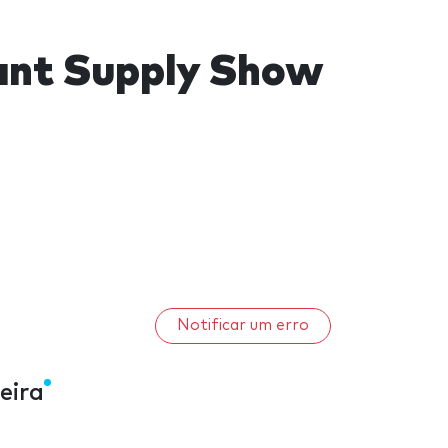
rant Supply Show
Notificar um erro
eira