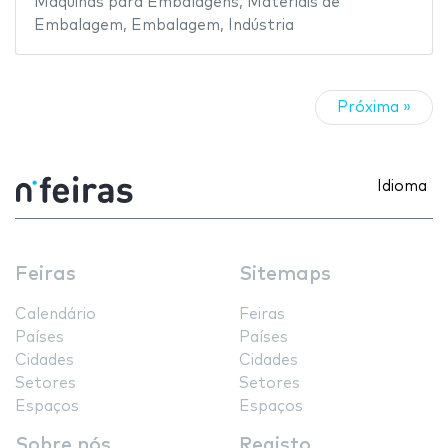
Máquinas para Embalagens
,
Materiais de
Embalagem
,
Embalagem
,
Indústria
Próxima »
Idioma
Feiras
Sitemaps
Calendário
Feiras
Países
Países
Cidades
Cidades
Setores
Setores
Espaços
Espaços
Sobre nós
Registo