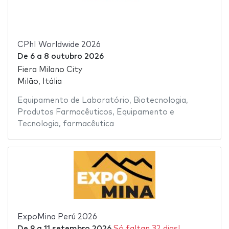
CPhI Worldwide 2026
De
6
a
8 outubro 2026
Fiera Milano City
Milão, Itália
Equipamento de Laboratório
,
Biotecnologia
,
Produtos Farmacêuticos
,
Equipamento e
Tecnologia
,
farmacêutica
ExpoMina Perú 2026
De
9
a
11 setembro 2026
Só faltan 32 dias!