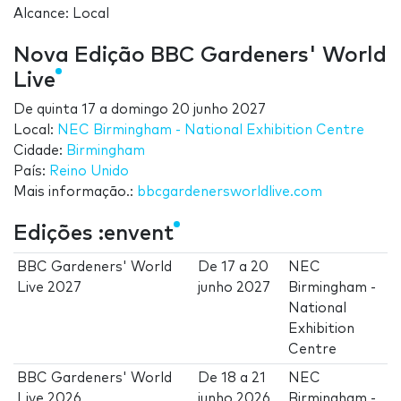
Alcance: Local
Nova Edição BBC Gardeners' World
Live
De
quinta 17
a
domingo 20 junho 2027
Local:
NEC Birmingham - National Exhibition Centre
Cidade:
Birmingham
País:
Reino Unido
Mais informação.:
bbcgardenersworldlive.com
Edições :envent
BBC Gardeners' World
De
17
a
20
NEC
Live 2027
junho 2027
Birmingham -
National
Exhibition
Centre
BBC Gardeners' World
De
18
a
21
NEC
Live 2026
junho 2026
Birmingham -