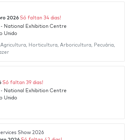
ro 2026
Só faltan 34 dias!
 National Exhibition Centre
o Unido
,
Agricultura
,
Horticultura
,
Arboricultura
,
Pecuária
,
azer
6
Só faltan 39 dias!
 National Exhibition Centre
o Unido
ervices Show 2026
bro 2026
Só faltan 42 dias!