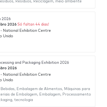
esíduos
,
Resíduos
,
Reciclagem
,
meio ambiente
n 2026
bro 2026
Só faltan 44 dias!
 National Exhibition Centre
o Unido
cessing and Packaging Exhibition 2026
bro 2026
 National Exhibition Centre
o Unido
Bebidas
,
Embalagem de Alimentos
,
Máquinas para
eriais de Embalagem
,
Embalagem
,
Processamento
ckaging
,
tecnologia