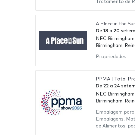
Tratamento de R
A Place in the Su
De
18
a
20 setem
NEC Birmingham -
Birmingham, Rein
Propriedades
PPMA | Total Pro
De
22
a
24 setem
NEC Birmingham -
Birmingham, Rein
Embalagem para 
Embalagens
,
Mat
de Alimentos
,
pa