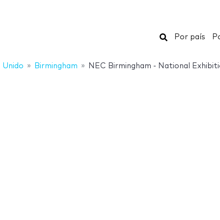
Buscar
Por país
Po
 Unido
Birmingham
NEC Birmingham - National Exhibit