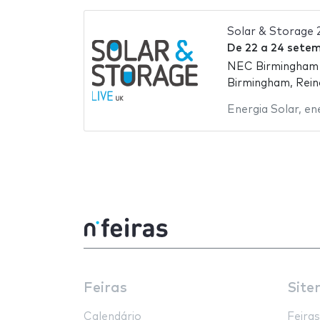
Solar & Storage 
De
22
a
24 setem
NEC Birmingham -
Birmingham, Rein
Energia Solar
,
en
Feiras
Site
Calendário
Feiras