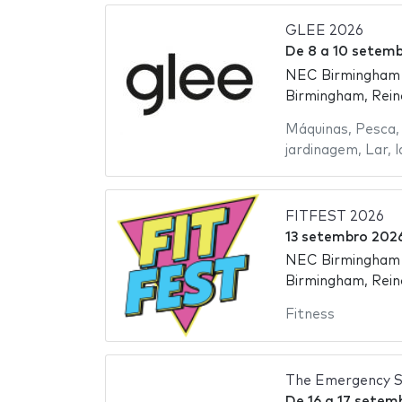
GLEE 2026
De
8
a
10 setemb
NEC Birmingham -
Birmingham, Rein
Máquinas
,
Pesca
jardinagem
,
Lar
,
l
FITFEST 2026
13 setembro 202
NEC Birmingham -
Birmingham, Rein
Fitness
The Emergency S
De
16
a
17 setem