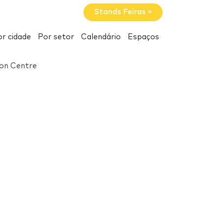
Stands Feiras »
r cidade
Por setor
Calendário
Espaços
ion Centre