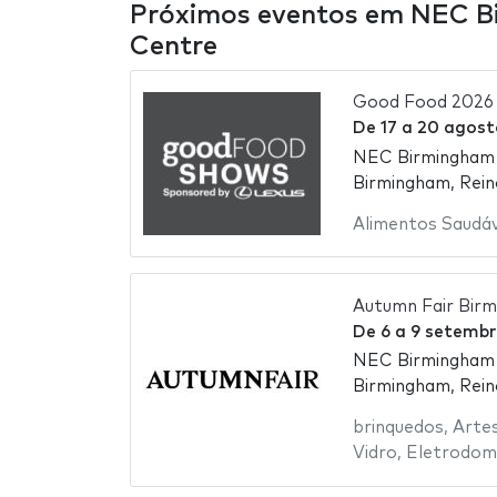
Próximos eventos em NEC Bi
Centre
Good Food 2026
De
17
a
20 agost
NEC Birmingham -
Birmingham, Rein
Alimentos Saudáv
Autumn Fair Bir
De
6
a
9 setembr
NEC Birmingham -
Birmingham, Rein
brinquedos
,
Arte
Vidro
,
Eletrodom