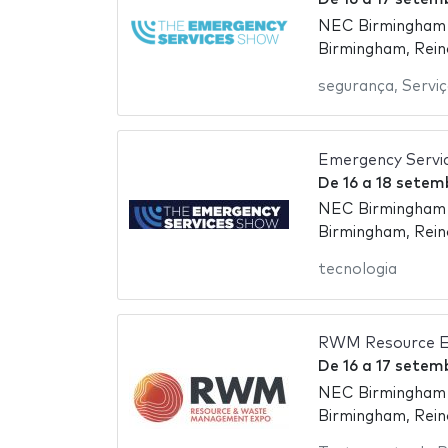
NEC Birmingham -
Birmingham, Rein
segurança
,
Servi
Emergency Servi
De
16
a
18 setem
NEC Birmingham -
Birmingham, Rein
tecnologia
RWM Resource Ef
De
16
a
17 setem
NEC Birmingham -
Birmingham, Rein