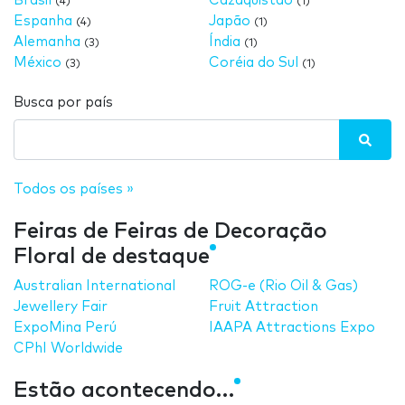
Brasil
Cazaquistão
(4)
(1)
Espanha
Japão
(4)
(1)
Alemanha
Índia
(3)
(1)
México
Coréia do Sul
(3)
(1)
Busca por país
Todos os países »
Feiras de Feiras de Decoração
Floral de destaque
Australian International
ROG-e (Rio Oil & Gas)
Jewellery Fair
Fruit Attraction
ExpoMina Perú
IAAPA Attractions Expo
CPhI Worldwide
Estão acontecendo…