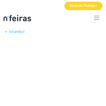
Stands Feiras »
Istambul