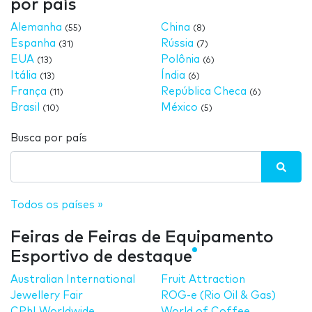
por país
Alemanha
China
(55)
(8)
Espanha
Rússia
(31)
(7)
EUA
Polônia
(13)
(6)
Itália
Índia
(13)
(6)
França
República Checa
(11)
(6)
Brasil
México
(10)
(5)
Busca por país
Todos os países »
Feiras de Feiras de Equipamento
Esportivo de destaque
Australian International
Fruit Attraction
Jewellery Fair
ROG-e (Rio Oil & Gas)
CPhI Worldwide
World of Coffee