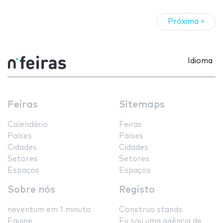
Próxima »
Idioma
Feiras
Sitemaps
Calendário
Feiras
Países
Países
Cidades
Cidades
Setores
Setores
Espaços
Espaços
Sobre nós
Registo
neventum em 1 minuto
Construo stands
Equipe
Eu sou uma agência de