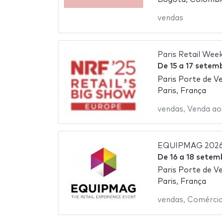
vendas
Paris Retail Wee
De
15
a
17 setem
Paris Porte de Ve
Paris, França
vendas
,
Venda ao
EQUIPMAG 202
De
16
a
18 setem
Paris Porte de Ve
Paris, França
vendas
,
Comérci