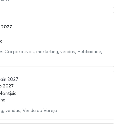
o 2027
ha
es Corporativos
,
marketing
,
vendas
,
Publicidade
,
ain 2027
ro 2027
Montjuic
nha
ng
,
vendas
,
Venda ao Varejo