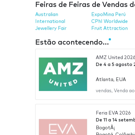
Feiras de Feiras de Vendas 
Australian
ExpoMina Perú
International
CPhI Worldwide
Jewellery Fair
Fruit Attraction
Estão acontecendo…
AMZ United 202
De
4
a
5 agosto 
Atlanta, EUA
vendas
,
Venda ao
Feria EVA 2026
De
11
a
14 setem
BogotÃ¡
Bogotá, Colômbi