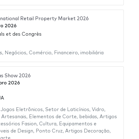
rnational Retail Property Market 2026
o 2026
als et des Congrès
s
,
Negócios
,
Comércio
,
Financeiro
,
imobiliária
as Show 2026
bro 2026
UA
,
Jogos Eletrônicos
,
Setor de Laticínios
,
Vidro
,
 Artesanais
,
Elementos de Corte
,
bebidas
,
Artigos
essórios Fasion
,
Cultura
,
Equipamentos e
veis de Design
,
Ponto Cruz
,
Artigos Decoração
,
,
arte