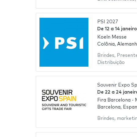
PSI 2027
De
12
a
14 janeir
Koeln Messe
Colônia, Aleman
Brindes
,
Present
Distribuição
Souvenir Expo Sp
De
22
a
24 janei
Fira Barcelona - 
Barcelona, Espa
Brindes
,
marketi