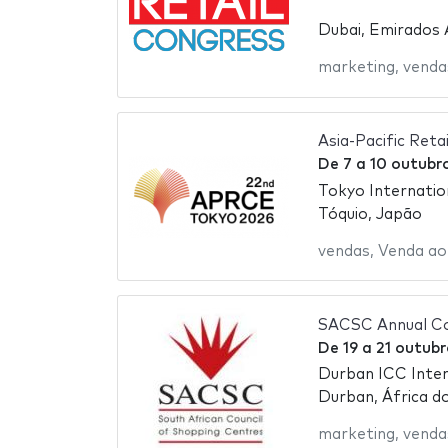
Dubai, Emirados
marketing
,
venda
Asia-Pacific Ret
De
7
a
10 outubr
Tokyo Internatio
Tóquio, Japão
vendas
,
Venda ao
SACSC Annual C
De
19
a
21 outub
Durban ICC Inter
Durban, África do
marketing
,
venda