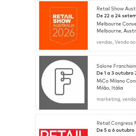
Retail Show Aust
De
22
a
24 setem
Melbourne Conven
Melbourne, Austr
vendas
,
Venda ao
Salone Franchisi
De
1
a
3 outubro
MiCo Milano Con
Milão, Itália
marketing
,
venda
Retail Congress
De
5
a
6 outubro