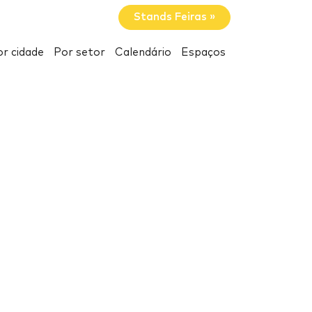
Stands Feiras »
r cidade
Por setor
Calendário
Espaços