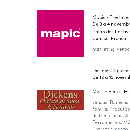
Mapic - The Inte
De
3
a
4 novembr
Palais des Festiv
Cannes, França
marketing
,
venda
Dickens Christm
De
12
a
15 novem
Myrtle Beach, E
vendas
,
Bonecas
família
,
Produtos
de Decoração
,
Ac
Ferramentas
,
Mó
Entretenimento