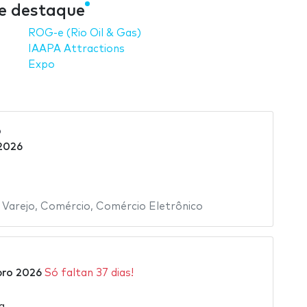
de destaque
ROG-e (Rio Oil & Gas)
IAAPA Attractions
Expo
6
2026
 Varejo
,
Comércio
,
Comércio Eletrônico
bro 2026
Só faltan 37 dias!
a