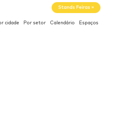
Stands Feiras »
r cidade
Por setor
Calendário
Espaços