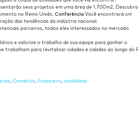
gado a todas as atividades que você vai encontrar:
esentarão seus projetos em uma área de 1.700m2. Descubra
timento no Reino Unido.
Conferência
Você encontrará um
ção das tendências da indústria nacional.
tenciais parceiros, todos eles interessados no mercado
iários e valorize o trabalho de sua equipe para ganhar o
 trabalham para revitalizar cidades e cidades ao longo do 
dores
,
Comércio
,
Financeiro
,
imobiliária