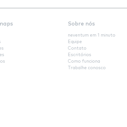
maps
Sobre nós
neventum em 1 minuto
s
Equipe
es
Contato
es
Escritórios
os
Como funciona
Trabalhe conosco