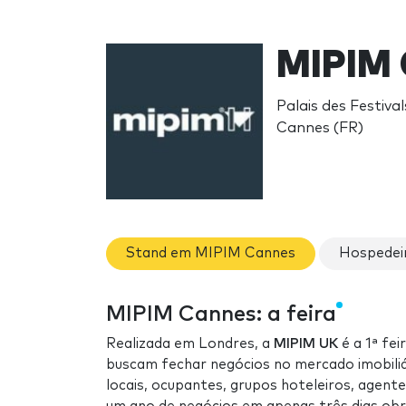
MIPIM 
Palais des Festiva
Cannes (FR)
Stand em MIPIM Cannes
Hospedei
MIPIM Cannes: a feira
Realizada em Londres, a
MIPIM UK
é a 1ª fei
buscam fechar negócios no mercado imobiliár
locais, ocupantes, grupos hoteleiros, agent