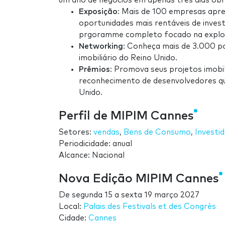
um ano de negócios em apenas três dias obri
Exposição
: Mais de 100 empresas apr
oportunidades mais rentáveis de inves
prgoramme completo focado na explora
Networking
: Conheça mais de 3.000 po
imobiliário do Reino Unido.
Prêmios
: Promova seus projetos imobil
reconhecimento de desenvolvedores que
Unido.
Perfil de MIPIM Cannes
Setores:
vendas
,
Bens de Consumo
,
Investi
Periodicidade: anual
Alcance: Nacional
Nova Edição MIPIM Cannes
De
segunda 15
a
sexta 19 março 2027
Local:
Palais des Festivals et des Congrès
Cidade:
Cannes