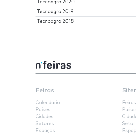
Tecnoagro 2020
Tecnoagro 2019
Tecnoagro 2018
Feiras
Site
Calendário
Feiras
Países
Paíse
Cidades
Cidad
Setores
Setor
Espaços
Espaç