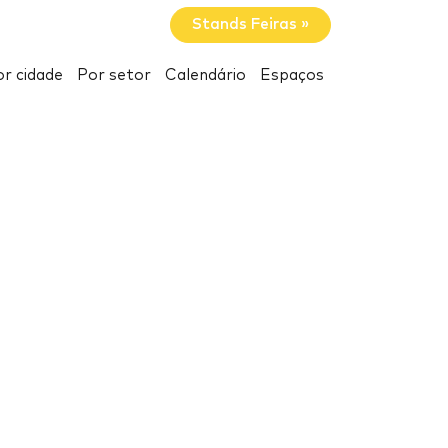
Stands Feiras »
r cidade
Por setor
Calendário
Espaços