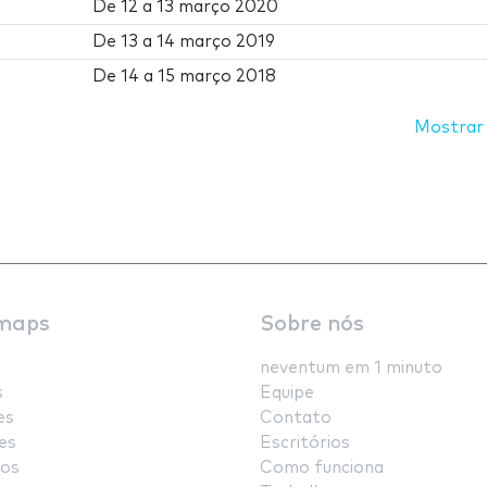
De
12
a
13 março 2020
De
13
a
14 março 2019
De
14
a
15 março 2018
Mostrar
maps
Sobre nós
neventum em 1 minuto
s
Equipe
es
Contato
es
Escritórios
os
Como funciona