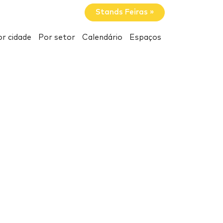
Stands Feiras »
r cidade
Por setor
Calendário
Espaços