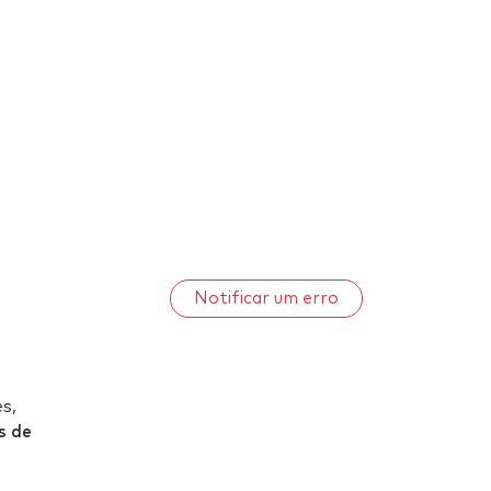
Notificar um erro
s,
s de