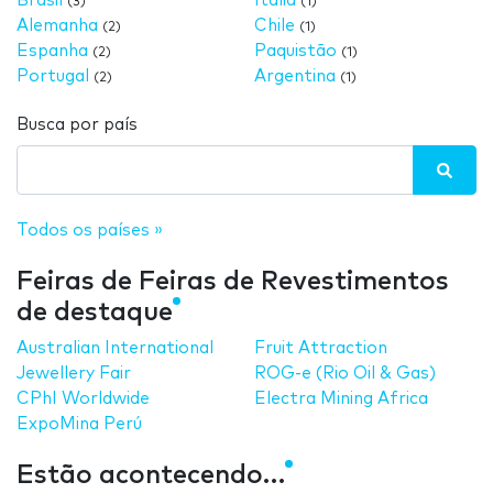
Brasil
Itália
(3)
(1)
Alemanha
Chile
(2)
(1)
Espanha
Paquistão
(2)
(1)
Portugal
Argentina
(2)
(1)
Busca por país
Todos os países »
Feiras de Feiras de Revestimentos
de destaque
Australian International
Fruit Attraction
Jewellery Fair
ROG-e (Rio Oil & Gas)
CPhI Worldwide
Electra Mining Africa
ExpoMina Perú
Estão acontecendo…