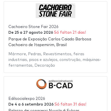
Cachoeiro Stone Fair 2026
De
25
a
27 agosto 2026
Só faltan 21 dias!
Parque de Exposição Carlos Caiado Barbosa
Cachoeiro de Itapemirim, Brasil
Mármore
,
Pedras
,
Revestimentos
,
feiras
industriais
,
pisos e azulejos
,
construção
,
máquinas-
ferramentas
,
Decoração
Edilsocialexpo 2026
De
4
a
6 setembro 2026
Só faltan 31 dias!
Palazzo dei congressi Nuvola di Fuksas