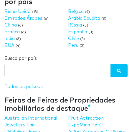
por país
Reino Unido
Bélgica
(13)
(4)
Emirados Árabes
Arábia Saudita
(6)
(3)
China
Rússia
(6)
(3)
França
Espanha
(6)
(3)
Índia
Chile
(6)
(3)
EUA
Peru
(4)
(2)
Busca por país
Todos os países »
Feiras de Feiras de Propriedades
Imobiliárias de destaque
Australian International
Fruit Attraction
Jewellery Fair
ExpoMina Perú
CPhI Worldwide
AOG | Argentina Oil & Gas