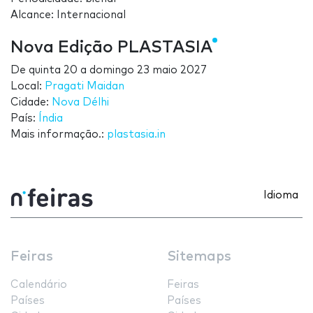
Alcance: Internacional
Nova Edição PLASTASIA
De
quinta 20
a
domingo 23 maio 2027
Local:
Pragati Maidan
Cidade:
Nova Délhi
País:
Índia
Mais informação.:
plastasia.in
Idioma
Feiras
Sitemaps
Calendário
Feiras
Países
Países