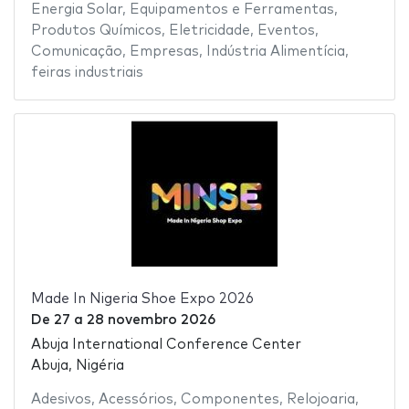
Energia Solar
,
Equipamentos e Ferramentas
,
Produtos Químicos
,
Eletricidade
,
Eventos
,
Comunicação
,
Empresas
,
Indústria Alimentícia
,
feiras industriais
Made In Nigeria Shoe Expo 2026
De
27
a
28 novembro 2026
Abuja International Conference Center
Abuja, Nigéria
Adesivos
,
Acessórios
,
Componentes
,
Relojoaria
,