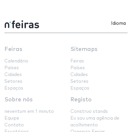
Idioma
Feiras
Sitemaps
Calendário
Feiras
Países
Países
Cidades
Cidades
Setores
Setores
Espaços
Espaços
Sobre nós
Registo
neventum em 1 minuto
Construo stands
Equipe
Eu sou uma agência de
Contato
acolhimento
Escritórios
Organizo Feiras