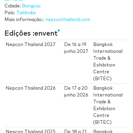
Cidade:
Bangcoc
País:
Tailândia
Mais informação.:
nepconthailand.com
Edições :envent
Nepcon Thailand 2027
De
16
a
19
Bangkok
junho 2027
International
Trade &
Exhibition
Centre
(BITEC)
Nepcon Thailand 2026
De
17
a
20
Bangkok
junho 2026
International
Trade &
Exhibition
Centre
(BITEC)
Nepcon Thailand 2025
De
18
a
21
Bangkok