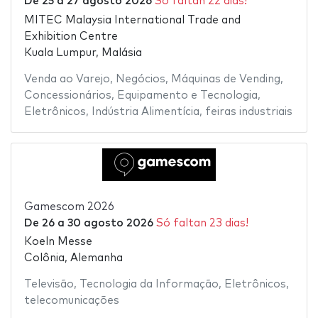
De
25
a
27 agosto 2026
Só faltan 22 dias!
MITEC Malaysia International Trade and
Exhibition Centre
Kuala Lumpur, Malásia
Venda ao Varejo
,
Negócios
,
Máquinas de Vending
,
Concessionários
,
Equipamento e Tecnologia
,
Eletrônicos
,
Indústria Alimentícia
,
feiras industriais
Gamescom 2026
De
26
a
30 agosto 2026
Só faltan 23 dias!
Koeln Messe
Colônia, Alemanha
Televisão
,
Tecnologia da Informação
,
Eletrônicos
,
telecomunicações