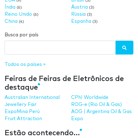
EUA
Brasil
(9)
(3)
Índia
Áustria
(6)
(3)
Reino Unido
Rússia
(6)
(3)
China
Espanha
(4)
(3)
Busca por país
Todos os países »
Feiras de Feiras de Eletrônicos de
destaque
Australian International
CPhI Worldwide
Jewellery Fair
ROG-e (Rio Oil & Gas)
ExpoMina Perú
AOG | Argentina Oil & Gas
Fruit Attraction
Expo
Estão acontecendo…