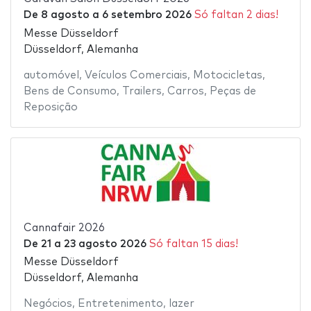
De
8 agosto
a
6 setembro 2026
Só faltan 2 dias!
Messe Düsseldorf
Düsseldorf, Alemanha
automóvel
,
Veículos Comerciais
,
Motocicletas
,
Bens de Consumo
,
Trailers
,
Carros
,
Peças de
Reposição
Cannafair 2026
De
21
a
23 agosto 2026
Só faltan 15 dias!
Messe Düsseldorf
Düsseldorf, Alemanha
Negócios
,
Entretenimento
,
lazer