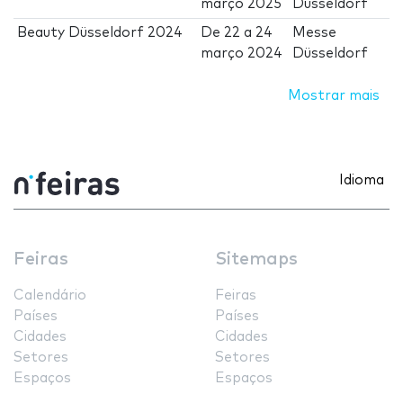
março 2025
Düsseldorf
Beauty Düsseldorf 2024
De
22
a
24
Messe
março 2024
Düsseldorf
Mostrar mais
Idioma
Feiras
Sitemaps
Calendário
Feiras
Países
Países
Cidades
Cidades
Setores
Setores
Espaços
Espaços