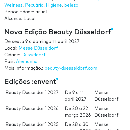
Welness
,
Pecuária
,
Higiene
,
beleza
Periodicidade: anual
Alcance: Local
Nova Edição Beauty Düsseldorf
De
sexta 9
a
domingo 11 abril 2027
Local:
Messe Düsseldorf
Cidade:
Düsseldorf
País:
Alemanha
Mais informação.:
beauty-duesseldorf.com
Edições :envent
Beauty Düsseldorf 2027
De
9
a
11
Messe
abril 2027
Düsseldorf
Beauty Düsseldorf 2026
De
20
a
22
Messe
março 2026
Düsseldorf
Beauty Düsseldorf 2025
De
28
a
30
Messe