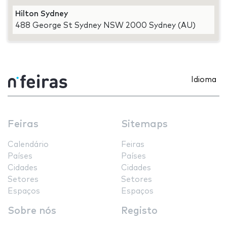
Hilton Sydney
488 George St Sydney NSW 2000 Sydney (AU)
Idioma
Feiras
Sitemaps
Calendário
Feiras
Países
Países
Cidades
Cidades
Setores
Setores
Espaços
Espaços
Sobre nós
Registo