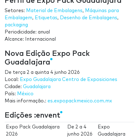
Perfil de Expo Pack Guadalajara
Setores:
Material de Embalagens
,
Máquinas para
Embalagem
,
Etiquetas
,
Desenho de Embalagens
,
packaging
Periodicidade: anual
Alcance: Internacional
Nova Edição Expo Pack
Guadalajara
De
terça 2
a
quinta 4 junho 2026
Local:
Expo Guadalajara Centro de Exposiciones
Cidade:
Guadalajara
País:
México
Mais informação.:
es.expopackmexico.com.mx
Edições :envent
Expo Pack Guadalajara
De
2
a
4
Expo
2026
junho 2026
Guadalajara