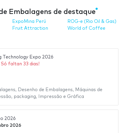
o de Embalagens de destaque
ExpoMina Perú
ROG-e (Rio Oil & Gas)
Fruit Attraction
World of Coffee
ng Technology Expo 2026
Só faltan 33 dias!
alagens
,
Desenho de Embalagens
,
Máquinas de
essão
,
packaging
,
Impressão e Gráfica
co 2026
mbro 2026