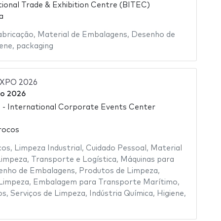
ional Trade & Exhibition Centre (BITEC)
a
abricação
,
Material de Embalagens
,
Desenho de
iene
,
packaging
XPO 2026
o 2026
- International Corporate Events Center
rocos
cos
,
Limpeza Industrial
,
Cuidado Pessoal
,
Material
Limpeza
,
Transporte e Logística
,
Máquinas para
enho de Embalagens
,
Produtos de Limpeza
,
Limpeza
,
Embalagem para Transporte Marítimo
,
os
,
Serviços de Limpeza
,
Indústria Química
,
Higiene
,