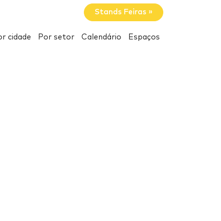
Stands Feiras »
r cidade
Por setor
Calendário
Espaços