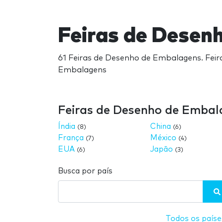
Feiras de Desen
61 Feiras de Desenho de Embalagens. Feir
Embalagens
Feiras de Desenho de Embal
Índia
China
(8)
(6)
França
México
(7)
(4)
EUA
Japão
(6)
(3)
Busca por país
Todos os paíse