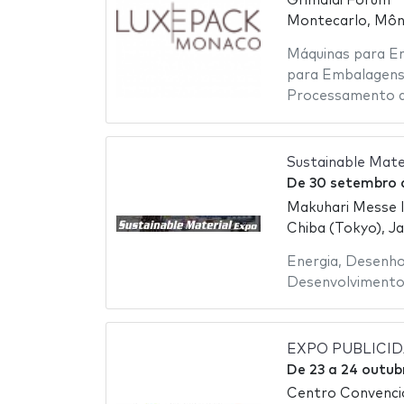
Grimaldi Forum
Montecarlo, Mô
Máquinas para 
para Embalagen
Processamento d
Sustainable Mat
De
30 setembro
Makuhari Messe 
Chiba (Tokyo), J
Energia
,
Desenho
Desenvolvimento
EXPO PUBLICI
De
23
a
24 outub
Centro Convenci