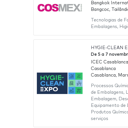
Bangkok Internat
Bangcoc, Tailândi
Tecnologias de F
Embalagens
,
Hig
HYGIE-CLEAN E
De
5
a
7 novembr
ICEC Casablanca 
Casablanca
Casablanca, Mar
Processos Quími
de Embalagens
,
Embalagem
,
Des
Equipamento de 
Produtos Químic
serviços