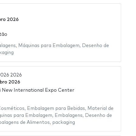
bro 2026
tão
alagens
,
Máquinas para Embalagem
,
Desenho de
kaging
2026 2026
bro 2026
 New International Expo Center
osméticos
,
Embalagem para Bebidas
,
Material de
uinas para Embalagem
,
Embalagens
,
Desenho de
alagens de Alimentos
,
packaging