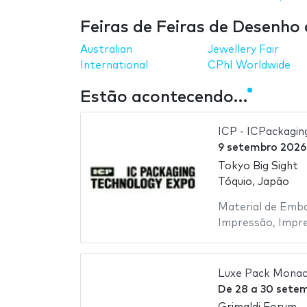
Feiras de Feiras de Desenh
Australian
Jewellery Fair
International
CPhI Worldwide
Estão acontecendo…
ICP - ICPackagi
9 setembro 2026
Tokyo Big Sight
Tóquio, Japão
Material de Emb
Impressão
,
Impr
Luxe Pack Mona
De
28
a
30 sete