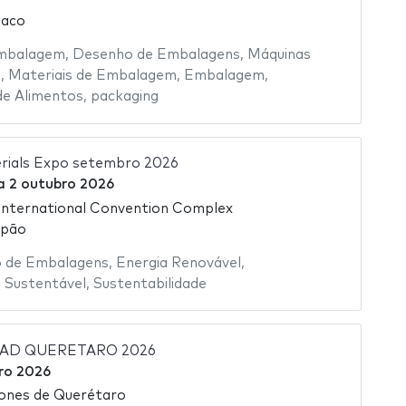
naco
Embalagem
,
Desenho de Embalagens
,
Máquinas
s
,
Materiais de Embalagem
,
Embalagem
,
e Alimentos
,
packaging
erials Expo setembro 2026
a
2 outubro 2026
International Convention Complex
apão
 de Embalagens
,
Energia Renovável
,
 Sustentável
,
Sustentabilidade
DAD QUERETARO 2026
ro 2026
ones de Querétaro