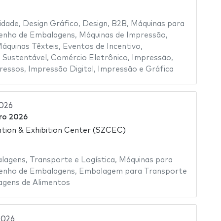
idade
,
Design Gráfico
,
Design
,
B2B
,
Máquinas para
enho de Embalagens
,
Máquinas de Impressão
,
áquinas Têxteis
,
Eventos de Incentivo
,
 Sustentável
,
Comércio Eletrônico
,
Impressão
,
ressos
,
Impressão Digital
,
Impressão e Gráfica
026
ro 2026
tion & Exhibition Center (SZCEC)
alagens
,
Transporte e Logística
,
Máquinas para
enho de Embalagens
,
Embalagem para Transporte
gens de Alimentos
2026