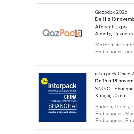
Qazpack 2026
De
11
a
13 novem
Atakent Expo
Almaty, Cazaquis
Material de Emb
Embalagens
,
pac
interpack China 
De
16
a
18 novem
SNIEC - Shanghai
Xangai, China
Padaria
,
Doces
,
C
Embalagens
,
Máq
Embalagens
,
Emb