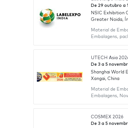
De
29 outubro
a
NSIC Exhibition
Greater Noida, Ín
Material de Emb
Embalagens
,
pac
UTECH Asia 202
De
3
a
5 novembr
Shanghai World E
Xangai, China
Material de Emb
Embalagens
,
Nov
COSMEX 2026
De
3
a
5 novembr