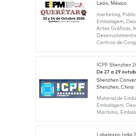
León, México
marketing
,
Public
Embalagem
,
Des
Artes Gráficas
,
M
Desenvolvimento
Centros de Cong
ICPF Shenzhen 2
De
27
a
29 outub
Shenzhen Conven
Shenzhen, China
Material de Emb
Embalagem
,
Des
Marítimo
,
Embala
Labelexpo India 