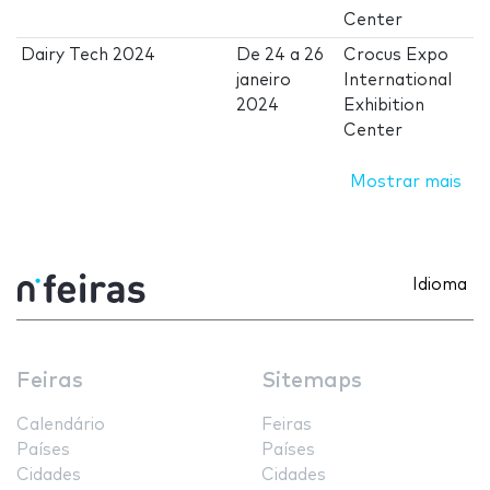
Center
Dairy Tech 2024
De
24
a
26
Crocus Expo
janeiro
International
2024
Exhibition
Center
Mostrar mais
Idioma
Feiras
Sitemaps
Calendário
Feiras
Países
Países
Cidades
Cidades