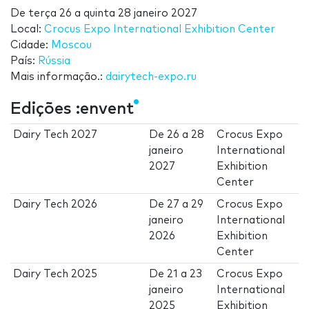
De
terça 26
a
quinta 28 janeiro 2027
Local:
Crocus Expo International Exhibition Center
Cidade:
Moscou
País:
Rússia
Mais informação.:
dairytech-expo.ru
Edições :envent
Dairy Tech 2027
De
26
a
28
Crocus Expo
janeiro
International
2027
Exhibition
Center
Dairy Tech 2026
De
27
a
29
Crocus Expo
janeiro
International
2026
Exhibition
Center
Dairy Tech 2025
De
21
a
23
Crocus Expo
janeiro
International
2025
Exhibition