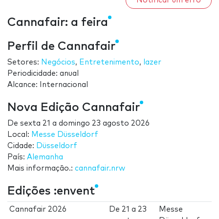
Notificar um erro
Cannafair: a feira
Perfil de Cannafair
Setores:
Negócios
,
Entretenimento
,
lazer
Periodicidade: anual
Alcance: Internacional
Nova Edição Cannafair
De
sexta 21
a
domingo 23 agosto 2026
Local:
Messe Düsseldorf
Cidade:
Düsseldorf
País:
Alemanha
Mais informação.:
cannafair.nrw
Edições :envent
Cannafair 2026
De
21
a
23
Messe