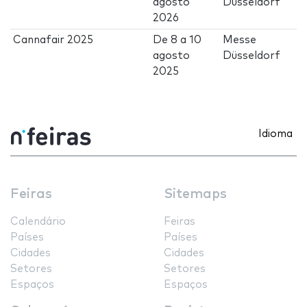
agosto
Düsseldorf
2026
Cannafair 2025
De
8
a
10
Messe
agosto
Düsseldorf
2025
Idioma
Feiras
Sitemaps
Calendário
Feiras
Países
Países
Cidades
Cidades
Setores
Setores
Espaços
Espaços