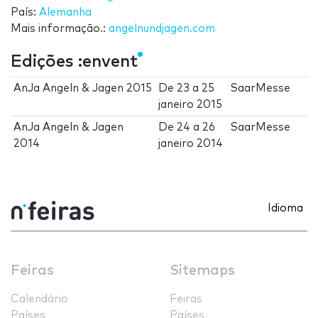
País:
Alemanha
Mais informação.:
angelnundjagen.com
Edições :envent
AnJa Angeln & Jagen 2015
De
23
a
25
SaarMesse
janeiro 2015
AnJa Angeln & Jagen
De
24
a
26
SaarMesse
2014
janeiro 2014
Idioma
Feiras
Sitemaps
Calendário
Feiras
Países
Países