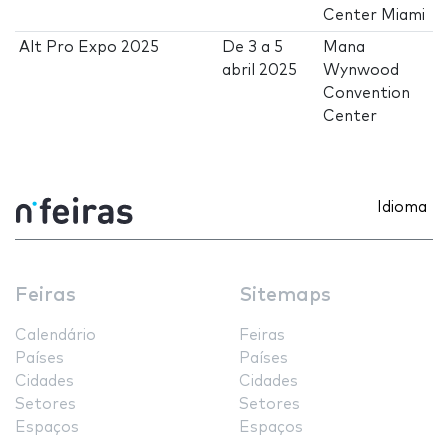
Center Miami
Alt Pro Expo 2025
De
3
a
5
Mana
abril 2025
Wynwood
Convention
Center
Idioma
Feiras
Sitemaps
Calendário
Feiras
Países
Países
Cidades
Cidades
Setores
Setores
Espaços
Espaços