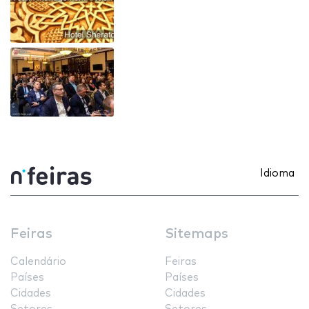
Idioma
Feiras
Sitemaps
Calendário
Feiras
Países
Países
Cidades
Cidades