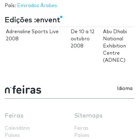
País:
Emirados Árabes
Edições :envent
Adrenaline Sports Live
De
10
a
12
Abu Dhabi
2008
outubro
National
2008
Exhibition
Centre
(ADNEC)
Idioma
Feiras
Sitemaps
Calendário
Feiras
Países
Países