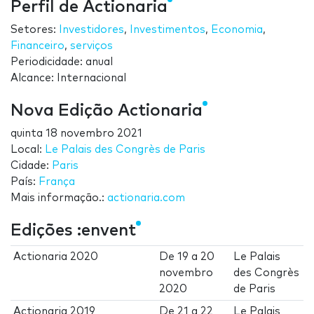
Perfil de Actionaria
Setores:
Investidores
,
Investimentos
,
Economia
,
Financeiro
,
serviços
Periodicidade: anual
Alcance: Internacional
Nova Edição Actionaria
quinta 18 novembro 2021
Local:
Le Palais des Congrès de Paris
Cidade:
Paris
País:
França
Mais informação.:
actionaria.com
Edições :envent
Actionaria 2020
De
19
a
20
Le Palais
novembro
des Congrès
2020
de Paris
Actionaria 2019
De
21
a
22
Le Palais