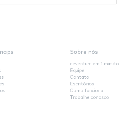
maps
Sobre nós
neventum em 1 minuto
s
Equipe
es
Contato
es
Escritórios
os
Como funciona
Trabalhe conosco