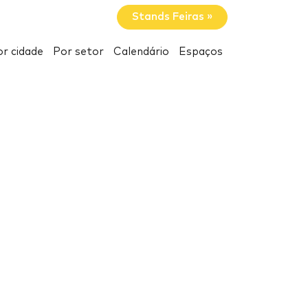
Stands Feiras »
r cidade
Por setor
Calendário
Espaços