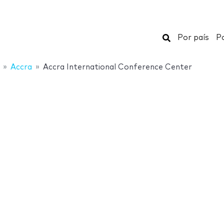
Buscar
Por país
Po
Accra
Accra International Conference Center