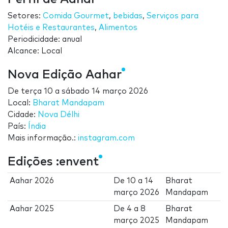
Setores:
Comida Gourmet
,
bebidas
,
Serviços para
Hotéis e Restaurantes
,
Alimentos
Periodicidade: anual
Alcance: Local
Nova Edição Aahar
De
terça 10
a
sábado 14 março 2026
Local:
Bharat Mandapam
Cidade:
Nova Délhi
País:
Índia
Mais informação.:
instagram.com
Edições :envent
Aahar 2026
De
10
a
14
Bharat
março 2026
Mandapam
Aahar 2025
De
4
a
8
Bharat
março 2025
Mandapam