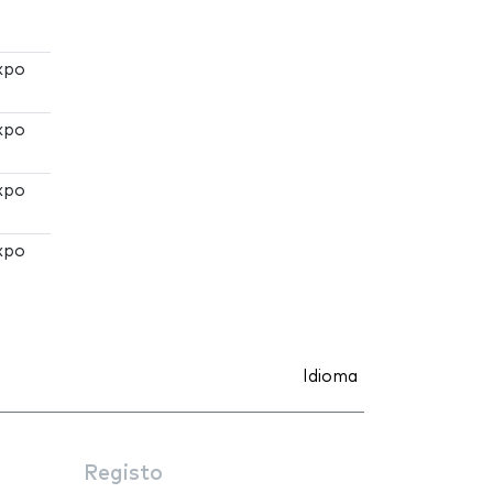
xpo
xpo
xpo
xpo
Idioma
Registo