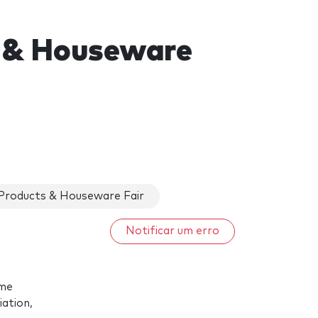
s & Houseware
 Products & Houseware Fair
Notificar um erro
ome
iation,