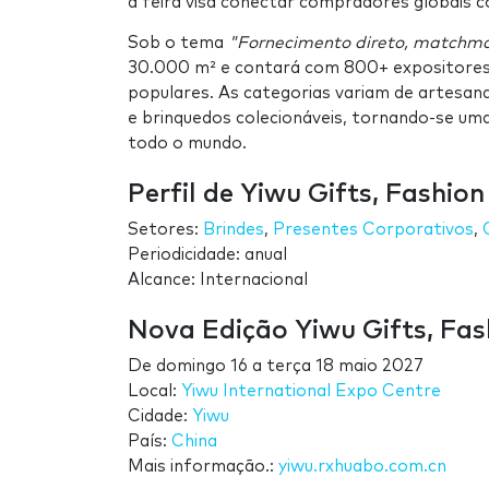
a feira visa conectar compradores globais 
Sob o tema
"Fornecimento direto, matchmak
30.000 m² e contará com 800+ expositores
populares. As categorias variam de artesana
e brinquedos colecionáveis, tornando-se 
todo o mundo.
Perfil de Yiwu Gifts, Fashio
Setores:
Brindes
,
Presentes Corporativos
,
Periodicidade: anual
Alcance: Internacional
Nova Edição Yiwu Gifts, Fa
De
domingo 16
a
terça 18 maio 2027
Local:
Yiwu International Expo Centre
Cidade:
Yiwu
País:
China
Mais informação.:
yiwu.rxhuabo.com.cn