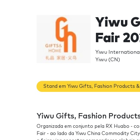
Yiwu G
Fair 2
Yiwu Internationa
Yiwu (CN)
Stand em Yiwu Gifts, Fashion Products 
Yiwu Gifts, Fashion Products
Organizada em conjunto pela RX Huabo - co
Fair - ao lado da Yiwu China Commodity City 