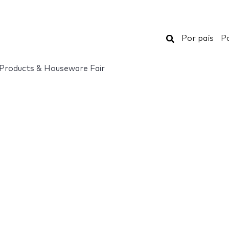
Buscar
Por país
Po
 Products & Houseware Fair