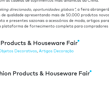
com as cadeias de suprimentos mais dinâmicas da China.
ing direcionado, oportunidades globais",
a feira abranger
 de qualidade apresentando mais de 50.000 produtos novos
to e presentes sazonais a acessórios de moda, artigos para
uma plataforma de fornecimento completa para compradores
n Products & Houseware Fair
Objetos Decorativos
,
Artigos Decoração
shion Products & Houseware Fair