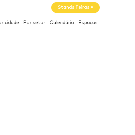
Stands Feiras »
r cidade
Por setor
Calendário
Espaços