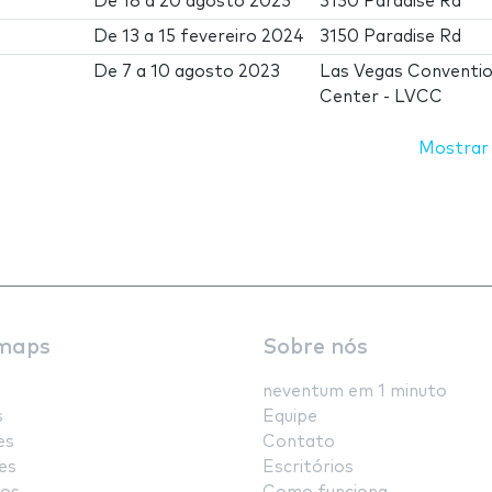
De
18
a
20 agosto 2025
3150 Paradise Rd
De
13
a
15 fevereiro 2024
3150 Paradise Rd
De
7
a
10 agosto 2023
Las Vegas Conventi
Center - LVCC
Mostrar
maps
Sobre nós
neventum em 1 minuto
s
Equipe
es
Contato
es
Escritórios