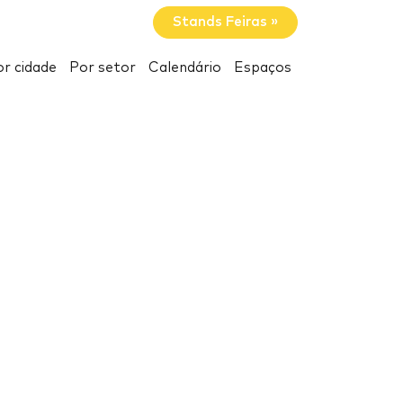
Stands Feiras »
r cidade
Por setor
Calendário
Espaços