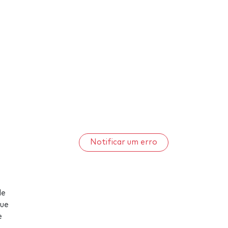
Notificar um erro
de
gue
e