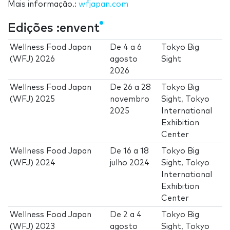
Mais informação.:
wfjapan.com
Edições :envent
Wellness Food Japan
De
4
a
6
Tokyo Big
(WFJ) 2026
agosto
Sight
2026
Wellness Food Japan
De
26
a
28
Tokyo Big
(WFJ) 2025
novembro
Sight, Tokyo
2025
International
Exhibition
Center
Wellness Food Japan
De
16
a
18
Tokyo Big
(WFJ) 2024
julho 2024
Sight, Tokyo
International
Exhibition
Center
Wellness Food Japan
De
2
a
4
Tokyo Big
(WFJ) 2023
agosto
Sight, Tokyo