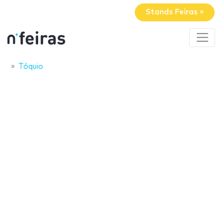
Stands Feiras »
Tóquio