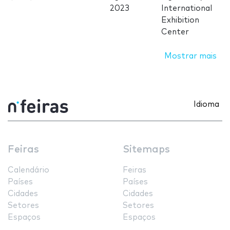
2023
International
Exhibition
Center
Mostrar mais
Idioma
Feiras
Sitemaps
Calendário
Feiras
Países
Países
Cidades
Cidades
Setores
Setores
Espaços
Espaços