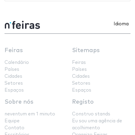
Idioma
Feiras
Sitemaps
Calendário
Feiras
Países
Países
Cidades
Cidades
Setores
Setores
Espaços
Espaços
Sobre nós
Registo
neventum em 1 minuto
Construo stands
Equipe
Eu sou uma agência de
Contato
acolhimento
Escritórios
Organizo Feiras