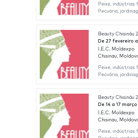
Peixe
,
indústrias 
Pecuária
,
jardina
Beauty Chisináu 
De
27 fevereiro
I.E.C. Moldexpo
Chisinau, Moldov
Peixe
,
indústrias 
Pecuária
,
jardina
Beauty Chisináu 
De
14
a
17 março
I.E.C. Moldexpo
Chisinau, Moldov
Peixe
,
indústrias 