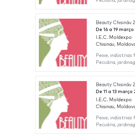
Pecuária
,
jardina
Beauty Chisináu 
De
16
a
19 março
I.E.C. Moldexpo
Chisinau, Moldov
Peixe
,
indústrias 
Pecuária
,
jardina
Beauty Chisináu 
De
11
a
13 março 
I.E.C. Moldexpo
Chisinau, Moldov
Peixe
,
indústrias 
Pecuária
,
jardina