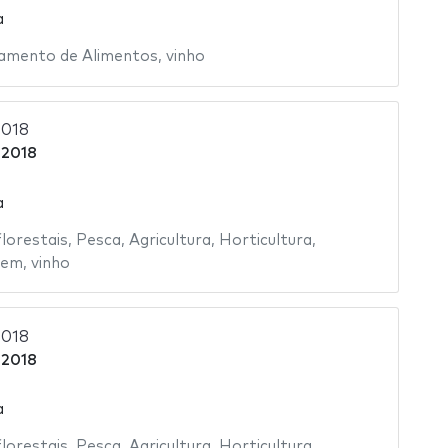
a
amento de Alimentos
,
vinho
2018
 2018
a
florestais
,
Pesca
,
Agricultura
,
Horticultura
,
gem
,
vinho
2018
 2018
a
florestais
,
Pesca
,
Agricultura
,
Horticultura
,