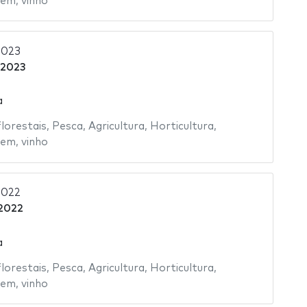
gem
,
vinho
2023
 2023
a
florestais
,
Pesca
,
Agricultura
,
Horticultura
,
gem
,
vinho
2022
2022
a
florestais
,
Pesca
,
Agricultura
,
Horticultura
,
gem
,
vinho