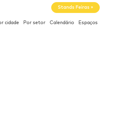
Stands Feiras »
r cidade
Por setor
Calendário
Espaços