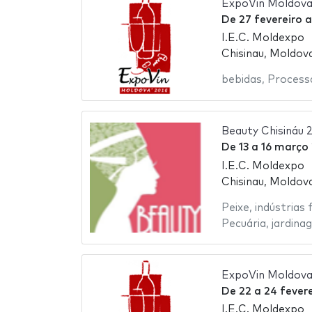
ExpoVin Moldov
De
27 fevereiro
I.E.C. Moldexpo
Chisinau, Moldov
bebidas
,
Process
Beauty Chisináu 
De
13
a
16 março
I.E.C. Moldexpo
Chisinau, Moldov
Peixe
,
indústrias 
Pecuária
,
jardina
ExpoVin Moldova
De
22
a
24 fevere
I.E.C. Moldexpo