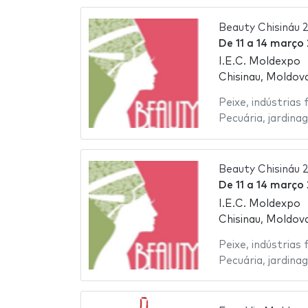
Beauty Chisináu 
De
11
a
14 março 
I.E.C. Moldexpo
Chisinau, Moldov
Peixe
,
indústrias 
Pecuária
,
jardina
Beauty Chisináu 
De
11
a
14 março
I.E.C. Moldexpo
Chisinau, Moldov
Peixe
,
indústrias 
Pecuária
,
jardina