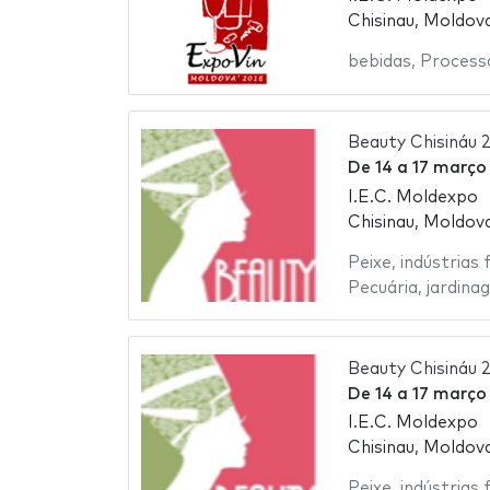
Chisinau, Moldov
bebidas
,
Process
Beauty Chisináu 
De
14
a
17 março
I.E.C. Moldexpo
Chisinau, Moldov
Peixe
,
indústrias 
Pecuária
,
jardina
Beauty Chisináu 
De
14
a
17 março
I.E.C. Moldexpo
Chisinau, Moldov
Peixe
,
indústrias 