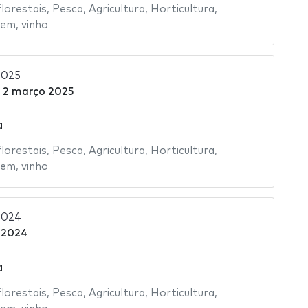
florestais
,
Pesca
,
Agricultura
,
Horticultura
,
gem
,
vinho
2025
a
2 março 2025
a
florestais
,
Pesca
,
Agricultura
,
Horticultura
,
gem
,
vinho
2024
 2024
a
florestais
,
Pesca
,
Agricultura
,
Horticultura
,