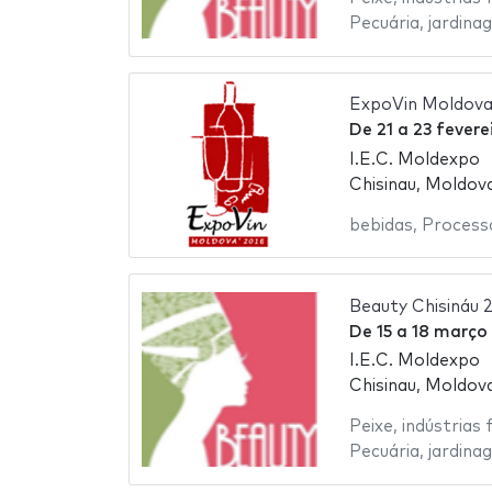
Pecuária
,
jardina
ExpoVin Moldova
De
21
a
23 fevere
I.E.C. Moldexpo
Chisinau, Moldov
bebidas
,
Process
Beauty Chisináu 
De
15
a
18 março
I.E.C. Moldexpo
Chisinau, Moldov
Peixe
,
indústrias 
Pecuária
,
jardina