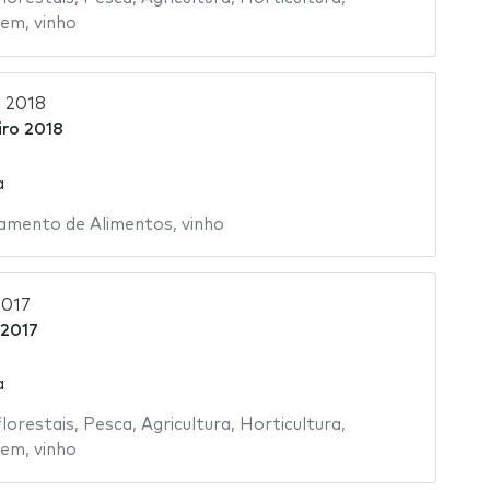
gem
,
vinho
 2018
iro 2018
a
amento de Alimentos
,
vinho
2017
 2017
a
florestais
,
Pesca
,
Agricultura
,
Horticultura
,
gem
,
vinho