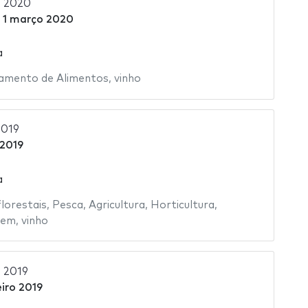
a 2020
a
1 março 2020
a
amento de Alimentos
,
vinho
2019
 2019
a
florestais
,
Pesca
,
Agricultura
,
Horticultura
,
gem
,
vinho
 2019
iro 2019