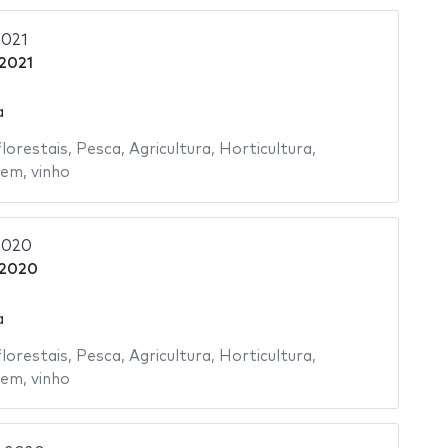
2021
2021
a
florestais
,
Pesca
,
Agricultura
,
Horticultura
,
gem
,
vinho
2020
 2020
a
florestais
,
Pesca
,
Agricultura
,
Horticultura
,
gem
,
vinho