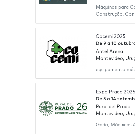
Máquinas para C
Construção
,
Con
Cocemi 2025
De
9
a
10 outubr
Antel Arena
Montevideo, Urug
equipamento méd
Expo Prado 202
De
5
a
14 setemb
Rural del Prado -
Montevideo, Urug
Gado
,
Máquinas A