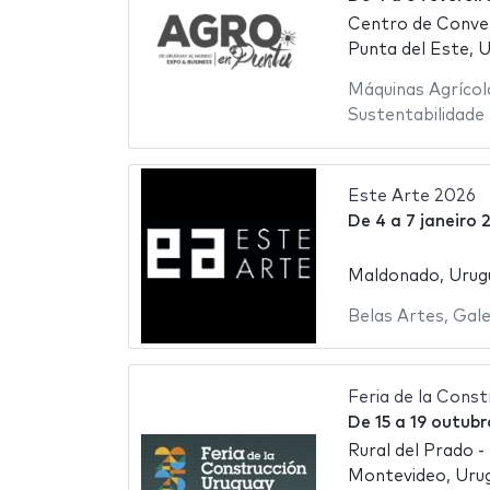
Centro de Conven
Punta del Este, U
Máquinas Agrícol
Sustentabilidade
Este Arte 2026
De
4
a
7 janeiro 
Maldonado, Urug
Belas Artes
,
Gale
Feria de la Cons
De
15
a
19 outubr
Rural del Prado -
Montevideo, Urug