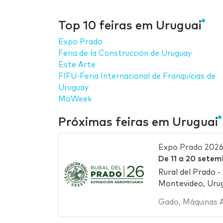
Top 10 feiras em Uruguai
Expo Prado
Feria de la Construcción de Uruguay
Este Arte
FIFU-Feria Internacional de Franquícias de
Uruguay
MoWeek
Próximas feiras em Uruguai
Expo Prado 202
De
11
a
20 setem
Rural del Prado -
Montevideo, Urug
Gado
,
Máquinas A