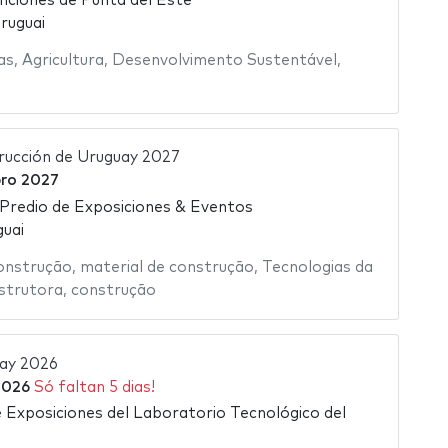
ciones de Punta del Este
ruguai
as
,
Agricultura
,
Desenvolvimento Sustentável
,
trucción de Uruguay 2027
ro 2027
 Predio de Exposiciones & Eventos
uai
onstrução
,
material de construção
,
Tecnologias da
strutora
,
construção
ay 2026
2026
Só faltan 5 dias!
 Exposiciones del Laboratorio Tecnológico del