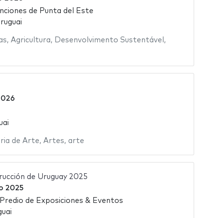
ciones de Punta del Este
ruguai
as
,
Agricultura
,
Desenvolvimento Sustentável
,
2026
uai
ria de Arte
,
Artes
,
arte
trucción de Uruguay 2025
o 2025
 Predio de Exposiciones & Eventos
uai