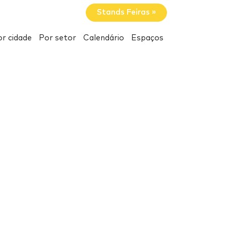
Stands Feiras »
r cidade
Por setor
Calendário
Espaços