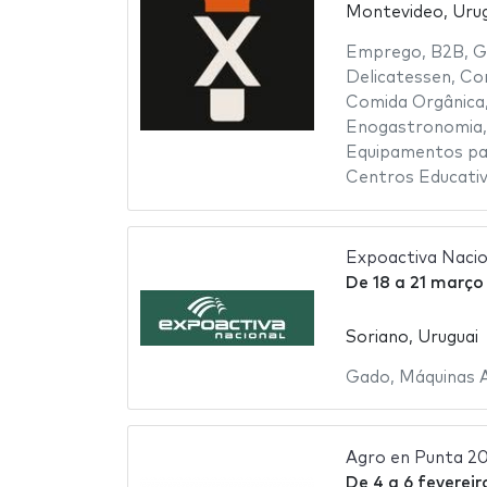
Montevideo, Urug
Emprego
,
B2B
,
G
Delicatessen
,
Co
Comida Orgânica
Enogastronomia
Equipamentos pa
Centros Educati
Expoactiva Nacio
De
18
a
21 março
Soriano, Uruguai
Gado
,
Máquinas A
Agro en Punta 2
De
4
a
6 fevereir