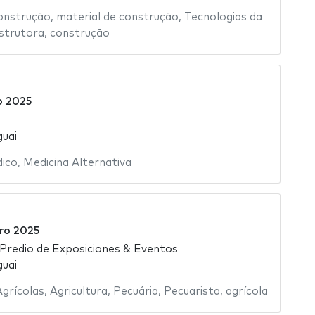
onstrução
,
material de construção
,
Tecnologias da
strutora
,
construção
o 2025
uai
ico
,
Medicina Alternativa
5
ro 2025
 Predio de Exposiciones & Eventos
uai
grícolas
,
Agricultura
,
Pecuária
,
Pecuarista
,
agrícola