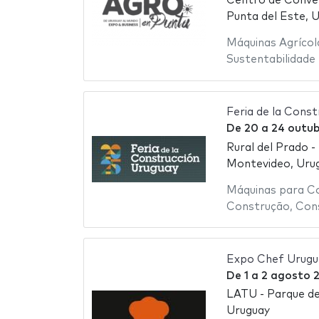
Centro de Conven
Punta del Este, U
Máquinas Agrícol
Sustentabilidade
Feria de la Cons
De
20
a
24 outub
Rural del Prado -
Montevideo, Urug
Máquinas para C
Construção
,
Con
Expo Chef Urugu
De
1
a
2 agosto 
LATU - Parque de
Uruguay