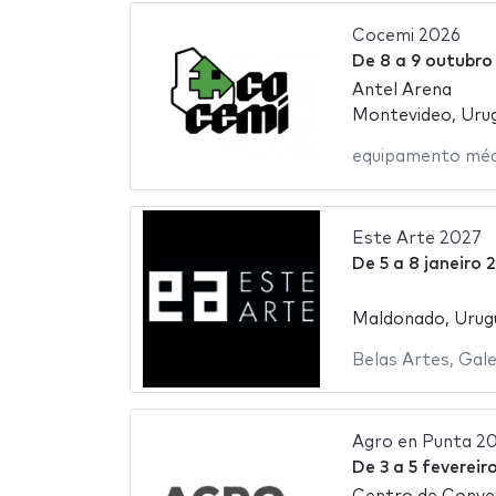
Cocemi 2026
De
8
a
9 outubro
Antel Arena
Montevideo, Urug
equipamento méd
Este Arte 2027
De
5
a
8 janeiro 
Maldonado, Urug
Belas Artes
,
Gale
Agro en Punta 2
De
3
a
5 fevereir